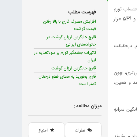
خت اقتصادی است. به نقل از روزنامه هم میهن و سایت خبرآنلاین در دی‌ ماه ۱۴۰۱ با احتساب تورم
فهرست مطلب
نقطه‌ به‌ نقطه 69.2 درصدی. حداقل هزینه سبد خوراکی خانوار 3 میلیون و 280 هزار تومانی دی‌ ماه سال قبل، به رقم 5 میلیون و 549 هزار
افزایش مصرف قارچ با بالا رفتن
قیمت گوشت
قارچ جایگزین ارزان گوشت در
خانواده‌های ایرانی
م. درحقیقت
تاثیرات چشمگیر تورم بر سوءتغذیه در
ایران
قارچ جایگزین ارزان گوشت
ی‌تری، چون
قارچ بخورید به معنای قطع درختان
سد و همین،
کمتر است
میزان مطالعه :
 و به حدود نصف میانگین سرانهِ
نظرات
امتیاز
لد می‌شوند