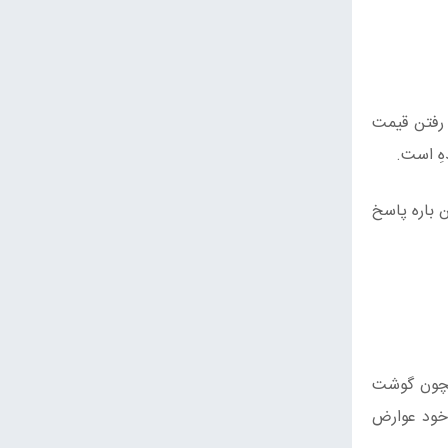
 رفتن قیمت
هِ است.
 باره پاسخ
همچون گوشت
 خود عوارض