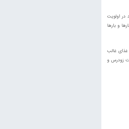
 در اولویت
ها و بارها
. غذای غالب
بت زودرس و