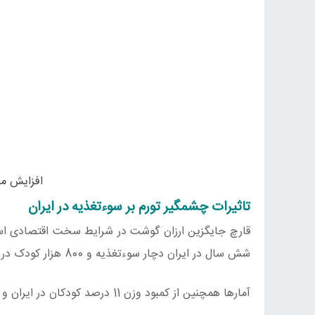
افزایش مص
تاثیرات چشمگیر تورم بر سوءتغذیه در ایران
شش سال در ایران دچار سوء‌تغذیه و 800 هزار کودک در سنین رشد. با کمبود انرژی و مواد پروتئینی و البته کمبود ریزمغذی‌ها مواجهند.
آمارها همچنین از کمبود وزن 11 درصد کودکان در ایران و لاغری شدید حدود 5 درصد از کودکان حکایت دارد.