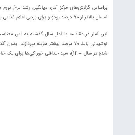
امسال بالاتر از 70 درصد بودهِ و برای برخی اقلام غذایی به بیش از 200 درصد رسیده‌ِاست.
این آمار در مقایسه با آمار سال گذشته به این معناس
شدهِ در سال 1400)، سبد حداقلی خوراکی‌ها برای یک خانوار متوسط 3.3 نفره، 32.866.143 ریال نرخ‌ گذاری شد.