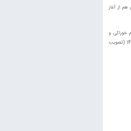
قیمت مواد غذایی هم از آغاز
م خوراکی و
نوشیدنی باید 70 درصد بیشتر هزینه بپردازند. بدون آنکه درآمد ثابت آنها چنین رشدی را داشتهِ باشد. در مذاکرات دستمزد 1401 (تصویب