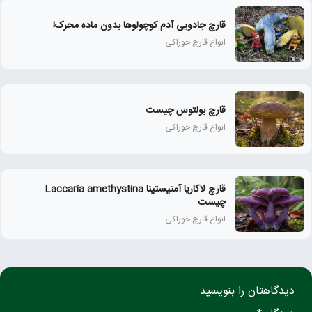
قارچ جادویی آدم کوچولوها بدون ماده محرک!
انواع قارچ خوراکی
قارچ بولتوس چیست
انواع قارچ خوراکی
قارچ لاکاریا آمتیستینا Laccaria amethystina
چیست
انواع قارچ خوراکی
دیدگاهتان را بنویسید