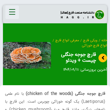
Ski
t
conten
خانه
/
ویکی قارچ
/
معرفی انواع قارچ
/
انواع قارچ خوراکی
قارچ جوجه جنگلی
چیست + ویدئو
آخرین بروزرسانی:
۱۴۰۴/۰۹/۱۱
قارچ جوجه جنگلی (chicken of the woods)
با نام علمی
(Laetiporus) یک گونه خوراکی چوبرس است. این قارچ با
نام‌های دیگری مانند قارچ مرغی(chicken mushroom) و