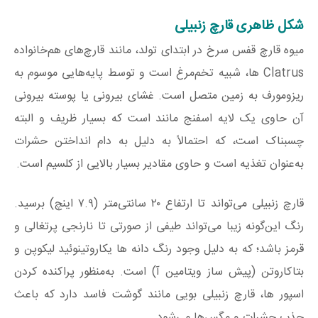
شکل ظاهری قارچ زنبیلی
میوه قارچ قفس سرخ در ابتدای تولد، مانند قارچ‌های هم‌خانواده
Clatrus ها، شبیه تخم‌مرغ است و توسط پایه‌هایی موسوم به
ریزومورف به زمین متصل است. غشای بیرونی یا پوسته بیرونی
آن حاوی یک لایه اسفنج مانند است که بسیار ظریف و البته
چسبناک است، که احتمالاً به دلیل به دام انداختن حشرات
به‌عنوان تغذیه است و حاوی مقادیر بسیار بالایی از کلسیم است.
قارچ زنبیلی می‌تواند تا ارتفاع ۲۰ سانتی‌متر (۷.۹ اینچ) برسید.
رنگ این‌گونه زیبا می‌تواند طیفی از صورتی تا نارنجی پرتغالی و
قرمز باشد؛ که به دلیل وجود رنگ‌ دانه ها یکاروتینوئید لیکوپن و
بتاکاروتن (پیش ساز ویتامین آ) است. به‌منظور پراکنده کردن
اسپور ها، قارچ زنبیلی بویی مانند گوشت فاسد دارد که باعث
جذب حشرات و مگس‌ها می‌شود.