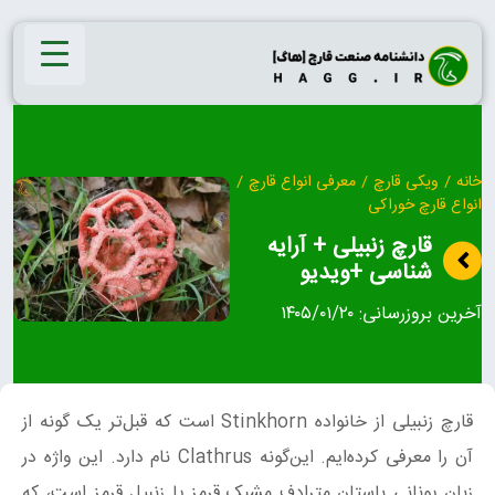
Ski
t
conten
خانه
/
ویکی قارچ
/
معرفی انواع قارچ
/
انواع قارچ خوراکی
قارچ زنبیلی + آرایه
شناسی +ویدیو
آخرین بروزرسانی:
۱۴۰۵/۰۱/۲۰
قارچ زنبیلی از خانواده Stinkhorn است که قبل‌تر یک گونه از
آن را معرفی کرده‌ایم. این‌گونه Clathrus نام دارد. این واژه در
زبان یونانی باستان مترادف مشبک قرمز یا زنبیل قرمز است، که