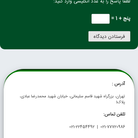
لطفا پاسخ را به عدد انگلیسی وارد کنید:
پنج + 1 =
آدرس :
تهران، بزرگراه شهید قاسم سلیمانی، خیابان شهید محمدرضا عبادی،
پلاک1
تلفن تماس:
021-77720986 | 021-22454492