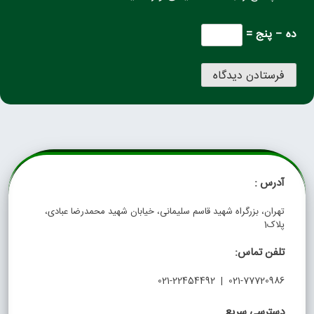
ده − پنج =
آدرس :
تهران، بزرگراه شهید قاسم سلیمانی، خیابان شهید محمدرضا عبادی،
پلاک1
تلفن تماس:
021-77720986 | 021-22454492
دسترسی سریع