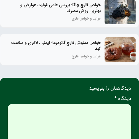
خواص قارچ چاگا؛ بررسی علمی فواید، عوارض و
بهترین روش مصرف
فواید و خواص قارچ
خواص دمنوش قارچ گانودرما؛ ایمنی، لاغری و سلامت
کبد
فواید و خواص قارچ
دیدگاهتان را بنویسید
دیدگاه *