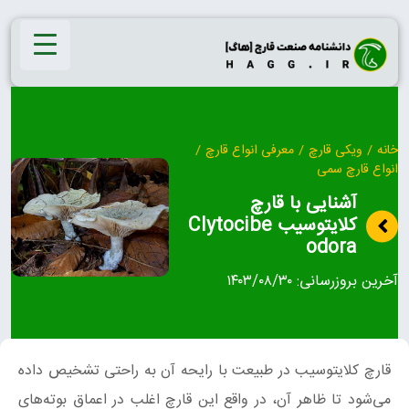
Ski
t
conten
خانه
/
ویکی قارچ
/
معرفی انواع قارچ
/
انواع قارچ سمی
آشنایی با قارچ
کلایتوسیب Clytocibe
odora
آخرین بروزرسانی:
۱۴۰۳/۰۸/۳۰
قارچ کلایتوسیب در طبیعت با رایحه‌ آن به راحتی تشخیص داده
می‌شود تا ظاهر آن، در واقع این قارچ اغلب در اعماق بوته‌های