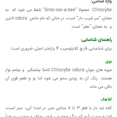
واژه شناسی:
Clitocybe معمولاً “klite-oss-a-bee” تلفظ می شود که به
معنای “سر شیب دار” است، در حالی که نام خاص odora لاتین
و به معنای “عطر” است.
راهنمای شناسایی:
برای شناسایی قارچ کلایتوسیب 4 پارامتر اصلی ضروری است:
بوی
میوه های جوان Clitocybe odora کاملاً چشمگیر و چشم نواز
هستند. رنگ آن به زودی محو می شود اما بو و طعم قوی آن
باقی می ماند.
کلاهک
کلاه لبه دار با قطر 3 تا 8 سانتی متر، در ابتدا آبی- سبز است،
اما به سمت کرم کم رنگ محو می شود. صاف و محدب و بعداً