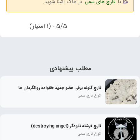
با
قارچ های سمی
در هاگ آشنا شوید.
5/5 - (1 امتیاز)
مطلب پیشنهادی
قارچ گلوله برفی عضو جدید خانواده روانگردان ها
انواع قارچ سمی
قارچ فرشته نابودگر (destroying angel)
انواع قارچ سمی