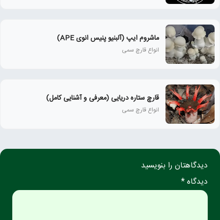
ماشروم ایپ (آلبنیو پنیس انوی APE)
انواع قارچ سمی
قارچ ستاره دریایی (معرفی و آشنایی کامل)
انواع قارچ سمی
دیدگاهتان را بنویسید
دیدگاه *