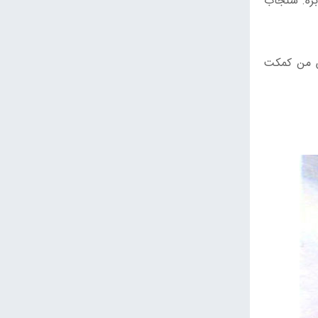
بره. سنجاب
اش من کمکت