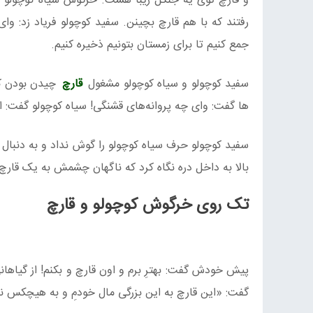
و قارچ توی یه جنگل زیبا هست. خرگوش سیاه کوچولو
رفتند که با هم قارچ بچینن. سفید کوچولو فریاد زد: وا
جمع کنیم تا برای زمستان بتونیم ذخیره کنیم.
سفید کوچولو و سیاه کوچولو مشغول
قارچ
چیدن بودن که
ها گفت: وای چه پروانه‌های قشنگی! سیاه کوچولو گفت: ال
سفید کوچولو حرف سیاه کوچولو را گوش نداد و به دنبال پر
بالا به داخل دره نگاه کرد که ناگهان چشمش به یک قارچ ب
تک روی خرگوش کوچولو و قارچ
پیش خودش گفت: بهترِ برم و اون قارچ و بکنم! از گیاها
گفت: «این قارچ به این بزرگی مال خودمِ و به هیچکس نمی