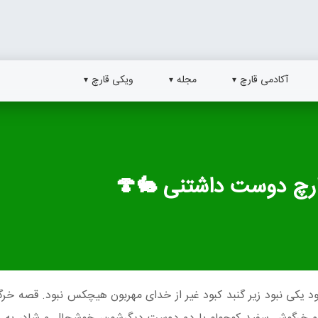
آکادمی قارچ
مجله
ویکی قارچ
رچ دوست داشتنی 🐇🍄
بود یکی نبود زیر گنبد کبود غیر از خدای مهربون هیچکس نبود. قصه خر