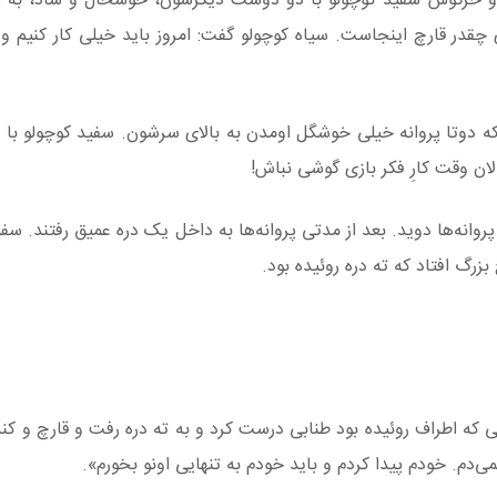
 و خرگوش سفید کوچولو با دو دوست دیگرشون، خوشحال و شاد، به
ی چقدر قارچ اینجاست. سیاه کوچولو گفت: امروز باید خیلی کار کنیم و 
 دوتا پروانه خیلی خوشگل اومدن به بالای سرشون. سفید کوچولو با د
ان وقت کارِ فکر بازی گوشی نباش!
وانه‌ها دوید. بعد از مدتی پروانه‌ها به داخل یک دره عمیق رفتند. سفی
زرگ افتاد که ته دره روئیده بود.
نی که اطراف روئیده بود طنابی درست کرد و به ته دره رفت و قارچ و کن
‌دم. خودم پیدا کردم و باید خودم به تنهایی اونو بخورم».