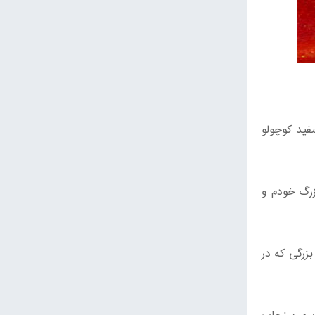
فید کوچولو
زرگ خودم و
بزرگی که در