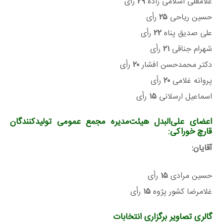
غلامعلی اسلامی زاده
۲۹
رأی
حسین ریاحی
۲۵
رأی
علی صدیق پناه
۲۲
رأی
شهرام جناقی
۲۱
رأی
دکتر محمدحسن افشار
۲۰
رأی
پروانه غلامی
۲۰
رأی
اسماعیل ارسلانی
۱۵
رأی
اعضای علی‌البدل هیئت‌مدیره مجمع عمومی تولیدکنندگان
قارچ خوراکی:
آقایان:
حسین مرادی
۱۵
رأی
غلامرضا کشور پژوه
۱۵
رأی
گالری تصاویر برگزاری
انتخابات