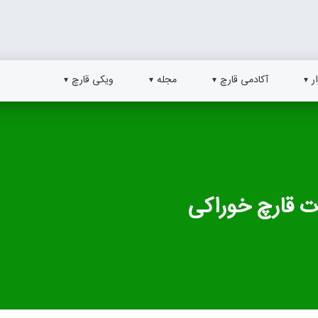
ر
آکادمی قارچ
مجله
ویکی قارچ
ت قارچ خوراکی