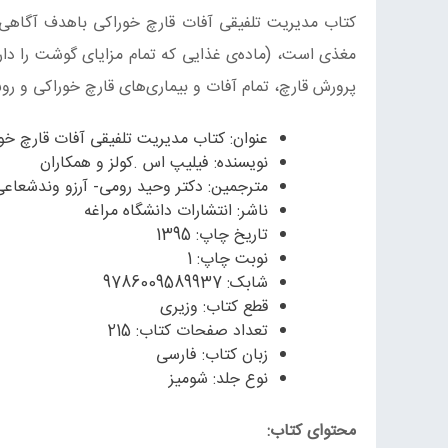
کتاب مدیریت تلفیقی آفات قارچ خوراکی باهدف آگاهی
مغذی است، (ماده‌ی غذایی که تمام مزایای گوشت را دا
پرورش قارچ، تمام آفات و بیماری‌های قارچ خوراکی و رو
عنوان: کتاب مدیریت تلفیقی آفات قارچ خو
نویسنده: فیلیپ اس .کولز و همکاران
مترجمین: دکتر وحید رومی- آرزو وندشعاعی
ناشر: انتشارات دانشگاه مراغه
تاریخ چاپ: 1395
نوبت چاپ: 1
شابک: 9786009589937
قطع کتاب: وزیری
تعداد صفحات کتاب: 215
زبان کتاب: فارسی
نوع جلد: شومیز
محتوای کتاب: