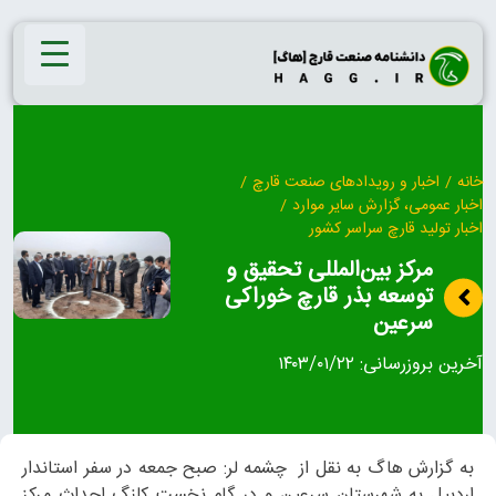
Ski
t
conten
خانه
/
اخبار و رویدادهای صنعت قارچ
/
اخبار عمومی، گزارش سایر موارد
/
اخبار تولید قارچ سراسر کشور
مرکز بین‌المللی تحقیق و
توسعه بذر قارچ خوراکی
سرعین
آخرین بروزرسانی:
۱۴۰۳/۰۱/۲۲
به گزارش هاگ به نقل از چشمه لر: صبح جمعه در سفر استاندار
اردبیل به شهرستان سرعین و در گام نخست کلنگ احداث مرکز