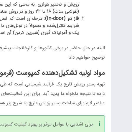
رویش و تخمیر هوازی. به محلی که این عم
(طولانی مدت) 18 تا 22 روز و در روش صنعتی و مدرن (کوتاه مدت) 11 تا 13 روز به طول خواهد انجامید.
فاز دو (In-door):
مرحله‌ای است که فعل و
شرایط کنترل‌شده و معمولاً در تونل‌های د
یک و آمونیاک گیری (شیرین کردن) آن است که در
البته در حال حاضر در برخی کشورها و کارخانجات پیشرف
توضیح خواهیم داد.
مواد اولیه تشکیل‌دهنده کمپوست (فرمول
تهیه بستر رویش قارچ یک فرآیند شیمیایی است که طی 
داده تا نتیجه دلخواه ما پدید آید. برای این فعالیت‌ها
عناصر لازم برای ساخت بستر رویش قارچ به شرح زیر هست
برای آشنایی با عوامل موثر بر بهبود کیفیت کمپوس