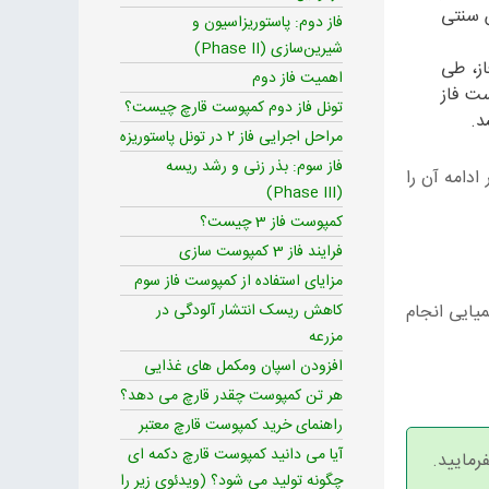
ش سنتی
فاز دوم: پاستوریزاسیون و
شیرین‌سازی (Phase II)
از، طی
اهمیت فاز دوم
ست فاز
تونل فاز دوم کمپوست قارچ چیست؟
مراحل اجرایی فاز ۲ در تونل پاستوریزه
فاز سوم: بذر زنی و رشد ریسه
ادامه آن را
(Phase III)
کمپوست فاز 3 چیست؟
فرایند فاز 3 کمپوست سازی
مزایای استفاده از کمپوست فاز سوم
یایی انجام
کاهش ریسک انتشار آلودگی در
مزرعه
افزودن اسپان ومکمل های غذایی
هر تن کمپوست چقدر قارچ می دهد؟
راهنمای خرید کمپوست قارچ معتبر
آیا می دانید کمپوست قارچ دکمه ای
فرمایید.
چگونه تولید می شود؟ (ویدئوی زیر را