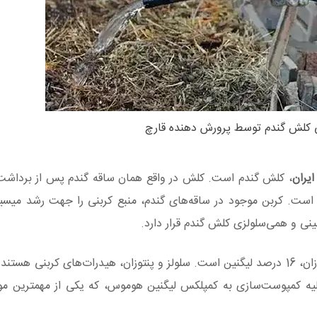
ی کلش گندم توسط پرورش دهنده قارچ
ایران
، کلش گندم است. کلش در واقع همان ساقه گندم پس از برداشت
است. کربن موجود در ساقه‌‌های گندم، منبع کربنی را جهت رشد میسی
ینی و همی‌سلولزی کلش گندم قرار دارد.
کلش گندم حاوی 36 درصد سلولز، 25 درصد پنتوزان، 16 درصد لیگنین است. سلولز و پنتوزان، هیدرات‌های کربنی
ولیه کمپوست‌سازی به کمپلکس لیگنین هوموس، که یکی از مهمترین موا