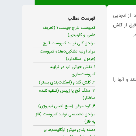
 از آنجایی
فهرست مطلب
قیق از
کلش
کمپوست قارچ چیست؟ (تعریف
علمی و کاربردی)
مراحل کلی تولید کمپوست قارچ
مواد اولیه تشکیل‌دهنده کمپوست
(فرمول استاندارد)
۱. نقش حیاتی آب در فرایند
کمپوست‌سازی
د و آنها را
۲. کلش گندم (اسکلت‌بندی بستر)
۳. سنگ گچ یا ژیپس (تنظیم‌کننده
ساختار)
۴. کود مرغی (منبع اصلی نیتروژن)
مراحل تخصصی تولید کمپوست (فاز
به فاز)
دسته بندی میکرو ارگانیسم‌ها بر