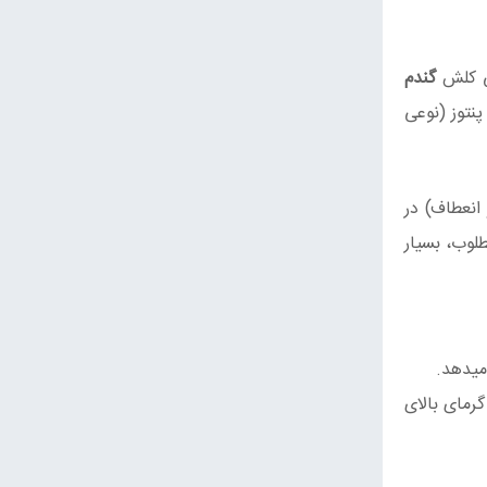
لی کلش
گندم
نتوز (نوعی
انعطاف) در
لوب، بسیار
میدهد.
گرمای بالای