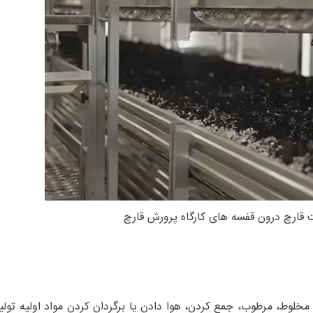
 قارچ درون قفسه های کارگاه پرورش قارچ
مخلوط، مرطوب، جمع کردن، هوا دادن یا برگردان کردن مواد اولیه تولی