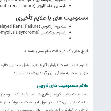
سندروم اریتروملالژیا (Erythromelalgia)
نارسایی حاد کلیوی (Acute renal failure)
مسمومیت‌ های با علایم تأخیری
سندروم ارلاتوس (Delayed Renal Failure)
رابدومایولایزیس (Rhabdomyolysis syndrome)
قارچ‌ هایی که در حالت خام سمی هستند
با توجه به اهمیت فراوان قارچ های عامل سندروم فالوید
جهان است به معرفی این گروه پرداخته می‌شود.
علائم مسمومیت‌ های قارچی
ساعت طول می‌کشد . در طول این مدت معمولاً بیمار هیچ 
اختلالات گوارشی آغاز شده و علائم مسمومیت به شکل ب