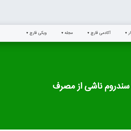
ر
آکادمی قارچ
مجله
ویکی قارچ
سندروم ناشی از مصرف