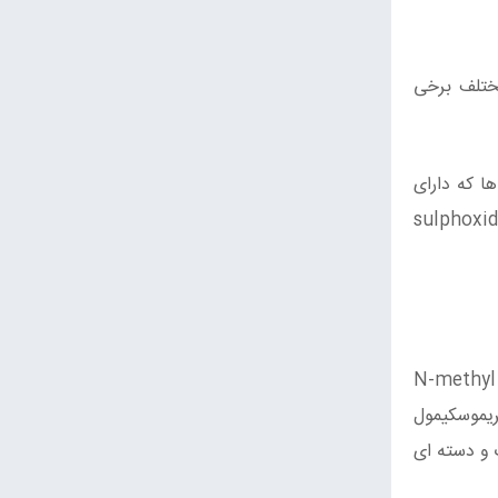
ختلف برخی
ا که دارای
bicyc با یک پل- sulphoxide indole -m – (R)
که هپتاپپتیدهایی با ساختار مونوسیکلیک هستند، ارلاتین با یک ساختار bipyridyl، ژیرومیترین که ترکیبی از N-methyl -
ریموسکیمول
ک و دسته ای