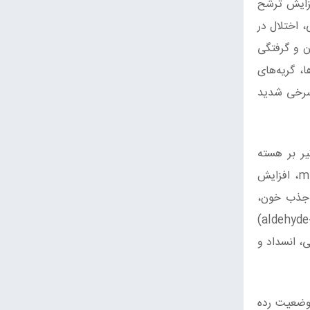
انقباض عضلانی، تشنج تونیک و کلونیک، زردی، افزایش تعریق (PERPIRATION). افزایش ترشح
آسم، گیجی، اختلال در
ن و گرفتگی
 گریه‌های
 سرخی شدید
یر بر هسته
سلول‌های کبدی، کاهش محتوای RNA هسته، ممانعت از عمل RNA-poiymerase B، بازدارندگی از ترجمه DNA در m RNA، افزایش
، تعییر در جذب خون،
اتصال به رسپتورهای عصبی و تحریک مداوم عصب، بازدارندگی در برابر آنزیم آلدیید دهیدروژناز (ALDH) (aldehyde-dehydrogenase)
ی، انسداد و
 وضعیت رده