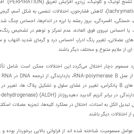
بیقراری، هذیان، اتساع مردمک چشم، 
غدد بزاقی (salivation)، تحریک ترشح غدد اشکی (Iachrymation)، کاهش فشارخون، اختلالات تنفسی به شکل 
ی، خستگی، افسردگی، بروز رعشه یا لرزه در اندام‌ها، احساس چنگ شد
 احساس نیروی فوق العاده، عدم تمرکز و توهم در تشخیص رنگ‌ها،
ردهای عضلانی، تغییر رنگ ادرار، احساس درد و گرمای شدید التهاب و
ی از علایم متنوع و مختلف دیگر باشند.
رد مسموم دچار اختلال می‌گردد.این اختلالات ممکن است شامل تأث
مقادیر انسولین و C-peptide، بروز اختلالاتی در سلول های B پانکراس، تغییر در غشای سلول و تشکیل پلاگ ها
 تبدیل الکل به استات، اختلال در عملکرد کلیه‌ها، تجزیه عضلات اسکلت
ز اختلالات دیگر باشند.
 عوامل مسمومیت شناخته شده اند از فراوانی بالایی برخوردار بوده و