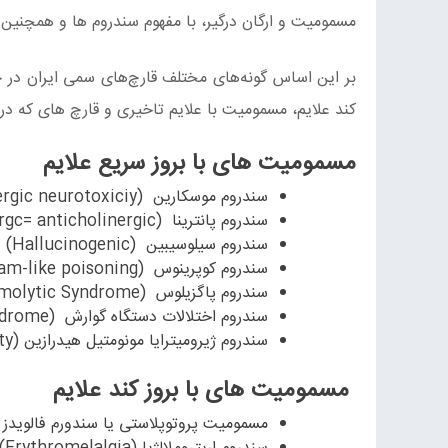
مسمومیت و ارگان درگیر، با مفهوم سندروم ها و همچنی
بر این اساس گونه‌های مختلف قارچ‌های سمی ایران در چ
کند علایم، مسمومیت با علایم تاخیری و قارچ های که در حالت خام سمی هستند) و 12 سندروم
مسمومیت های با بروز سریع علایم
سندروم موسکارین (Peripheral cholinergic neurotoxiciy)
سندروم پانترینا (Glutaminergc= anticholinergic)
سندروم سیلوسیبین (Hallucinogenic)
سندروم کوپرینوس (Diculfiram-like poisoning)
سندروم پاگزیلوس (Immunohemolytic Syndrome)
سندروم اختلالات دستگاه گوارش (Gastrointestinal syndrome)
سندروم ژیرومیترایا مونومتیل هیدرازین (Epileptogenic Neurotoxicity)
مسمومیت‌ های با بروز کند علایم
مسمومیت پروتوپلاستی یا سندورم فالویدز (matoxic Hepatotoxicity