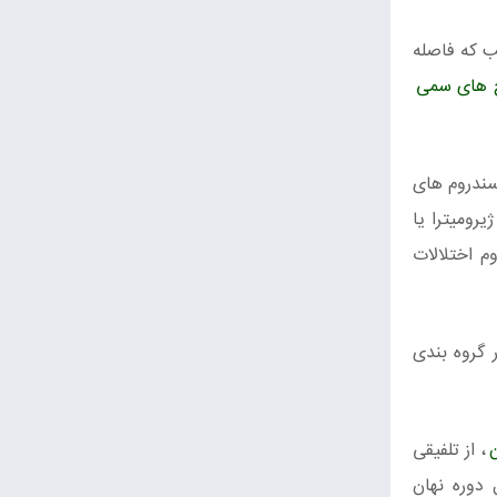
ب که فاصله
 های سمی
سندروم های
رومیترا یا
م اختلالات
 گروه بندی
، از تلفیقی
Diaz (2005) Bresinsky and besl) بر پایه طول دوره نهان