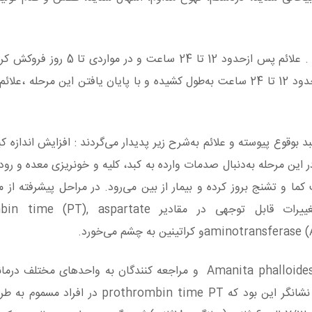
در طول این مدت افزایش دمای بدن و تب بروز نمی‌کند . علائم پس ازحدود 2
وارد فاز دوم پنهان می‌گردد . فاز دوم پنهان بیماری نیز حدود 12 تا 24 ساعت به‌طول کشیده و با پایان یافتن این مر
بوقوع پیوسته و علائم به‌شرح زیر پدیدار می‌گردند : افزایش اندازه ک
در این مرحله به‌دنبال صدمات وارده به کبد، کلیه و خونریزی معده و رود
6 روز در بزرگسالان حالت کما و تشنج بروز کرده و بیمار از بین می‌رود. در مراحل پیشرفته
انجام آزمایش‌هایی بر روی خون افراد مسموم تغییرات قابل توجهی در مقادیر artate
و کراتینین به چشم می‌خورد.
در یک بررسی که بر روی موارد مسمومیت توسط قارچ Amanita phalloides و مراجعه کنندگان به واحدها
کالیفرنیای آمریکا انجام شد، نتایج آزمایشگاهی حاصله نشانگر این بود که n time PT