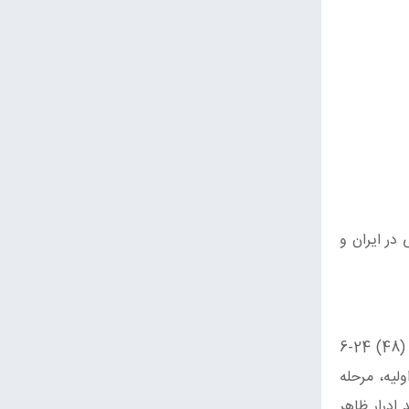
در ایران و
مسمومیت بااین گروه از قارچ‌ها معمولاً با یک دروه پنهانی (latent period) اولیه طولانی آغاز می‌گردد ، که این دوره بین (48) 24-6
لیه، مرحله
ادرار ظاهر