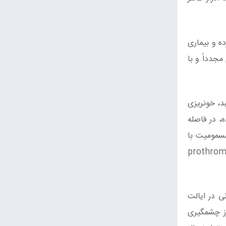
1 تا 24 ساعت و در مواردی تا 5 روز فروکش کرده و بیماری
حله ،علائم مجدداً و با
بد، خونریزی
ه، در فاصله
 از مسمومیت با
prothrombin time (PT), asp
ی مختلف درمانی در ایالت
prothrombi در افراد مسموم به طرز چشمگیری