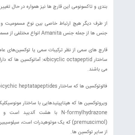
بندی و تاکسونومی این قارچ ها نیز همواره در حال تغییر
از طرف دیگر هیچ ارتباط خاصی بین نوع مسمومیت و 
جنس ها از جمله جنس Amanita انواع مختلفی از مسمومیت‌ های قارچی را موجب می‌گردند.
قارچ های سمی از نظر ترکیبات سمی یا توکسین‌های عامل 
می باشند.
فالوتوکسین ها که ساختار bicychic heptatapeptides با یک پل indol/thio -ether دارند.
N-formylhydrazone با هشت آلدی
(premuscimol) که یک موتوهیدرات است، سی
از سایر توکسین ها.