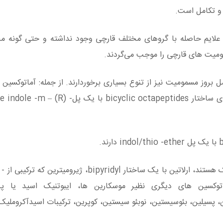
 و تکامل است.
علایم حاصله با گروهای مختلف قارچی وجود نداشته و حتی گونه م
بروز مسمومیت نیز از تنوع بسیاری برخوردارند. از جمله: آماتوکسین ه
ساختار bicyclic octapeptidله: آماتوکسین ها که دارای ساختار lic octapeptides
ویروتوکسین ها 
ید است و توکسین های دیگری نظیر موسکارین ها، ایبوتنیک اسید یا پ
لوسیبین، پسیلین، بئوسیستین، نوبئو سیستین، کوپرین، ترکیبات اسیدآکروملی