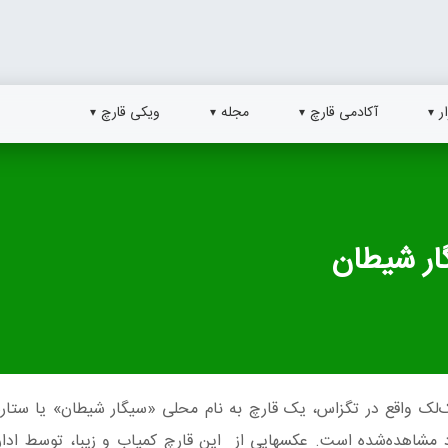
ر
آکادمی قارچ
مجله
ویکی قارچ
ار شیطان
ک‌لک واقع در تگزاس، یک قارچ به نام محلی «سیگار شیطان» یا ستار
مشاهده‌شده است. عکسهایی از این قارچ کمیاب و زیبا، توسط اداره