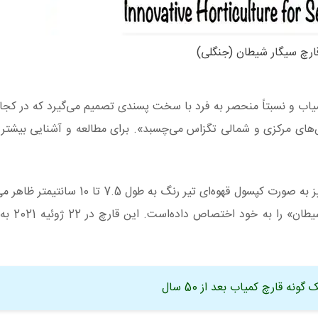
ارچ سیگار شیطان (جنگلی)
اب و نسبتاً منحصر به‌ فرد با سخت پسندی تصمیم می‌گیرد که در کجا 
‌های مرکزی و شمالی تگزاس می‌چسبد». برای مطالعه و آشنایی بیشتر ب
طبق این پست منتشرشده، این قارچ معمولاً در اواخر پاییز به صورت کپسول قهوه‌ای 
سیگار برگ است و به همین د
ونه قارچ کمیاب بعد از 50 سال