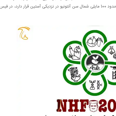
حیات وحش تگزاس، در پارک ایالتی Inks Lake که در حدود 100 مایلی شمال سن آنتونیو در نزدیکی آستین قرار دار