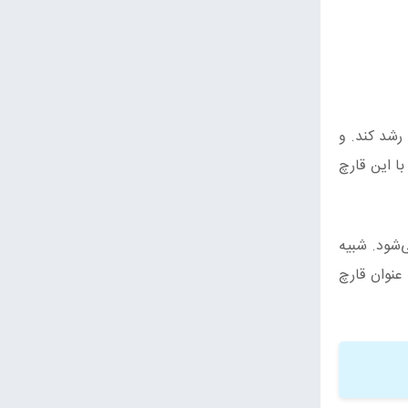
رشد کند. و
ا این قارچ
تیر رنگ به طول 7.5 تا 10 سانتیمتر ظاهر می‌شود. شبیه
لیل نام مستعار «سیگار شیطان» را به خود اختصاص داده‌است. این قارچ در 22 ژوئیه 2021 به عنوان قارچ