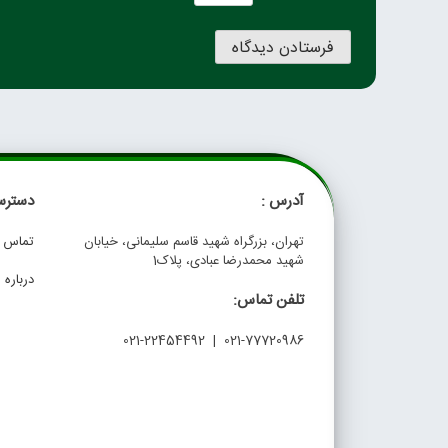
آدرس :
دسترس
تهران، بزرگراه شهید قاسم سلیمانی، خیابان
تماس با
شهید محمدرضا عبادی، پلاک1
درباره م
تلفن تماس:
021-77720986 | 021-22454492