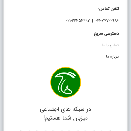
تلفن تماس:
021-77720986 | 021-22454492
دسترسی سریع
تماس با ما
درباره ما
در شبکه های اجتماعی
میزبان شما هستیم!