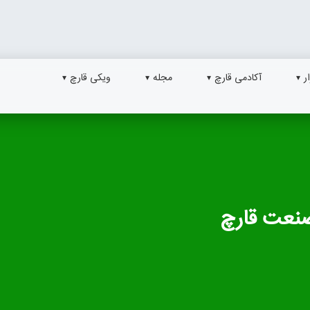
ر
آکادمی قارچ
مجله
ویکی قارچ
صنعت قارچ