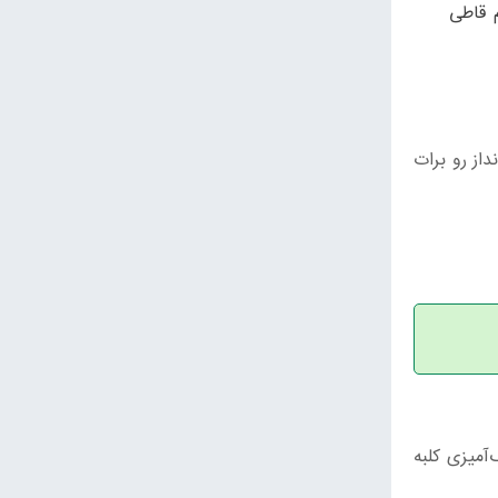
 قاطی
داز رو برات
آمیزی کلبه