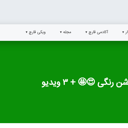
ر
آکادمی قارچ
مجله
ویکی قارچ
رنگی 😍🤩 + ۳ ویدیو