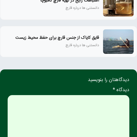
اشتباهات رایج در تهیه قارچ کامبوچا
دانستنی ها درباره قارچ
قایق کایاک از جنس قارچ برای حفظ محیط زیست
دانستنی ها درباره قارچ
دیدگاهتان را بنویسید
دیدگاه *