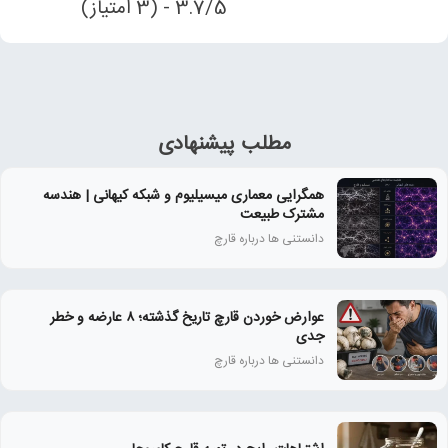
3.7/5 - (3 امتیاز)
مطلب پیشنهادی
همگرایی معماری میسیلیوم و شبکه کیهانی | هندسه
مشترک طبیعت
دانستنی ها درباره قارچ
عوارض خوردن قارچ تاریخ‌ گذشته؛ ۸ عارضه و خطر
جدی
دانستنی ها درباره قارچ