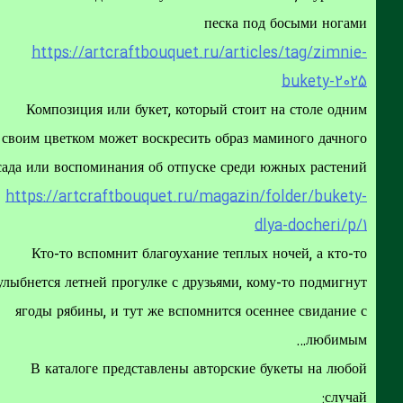
песка под босыми ногам
https://artcraftbouquet.ru/articles/tag/zimnie
bukety-202
Композиция или букет, который стоит на столе одни
своим цветком может воскресить образ маминого дачног
сада или воспоминания об отпуске среди южных растени
https://artcraftbouquet.ru/magazin/folder/bukety
dlya-docheri/p/
Кто-то вспомнит благоухание теплых ночей, а кто-т
улыбнется летней прогулке с друзьями, кому-то подмигну
ягоды рябины, и тут же вспомнится осеннее свидание 
любимым
В каталоге представлены авторские букеты на любо
случай