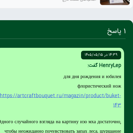
۱۴:۳۹ در ۱۴۰۵/۰۵/۱۵
HenryLe گفت:
для дня рождения и юбиле
флористический но
https://artcraftbouquet.ru/magazin/product/buket
14
Одного случайного взгляда на картину изо мха достаточно
чтобы неожиданно почувствовать запах леса, шуршани