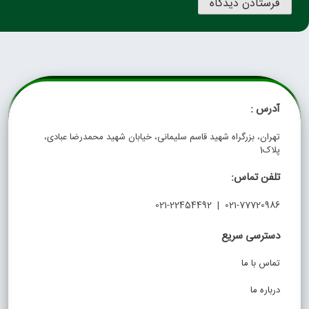
درس :
هران، بزرگراه شهید قاسم سلیمانی، خیابان شهید محمدرضا عبادی،
لاک1
لفن تماس:
021-77720986 | 021-2245449
سترسی سریع
ماس با ما
رباره ما