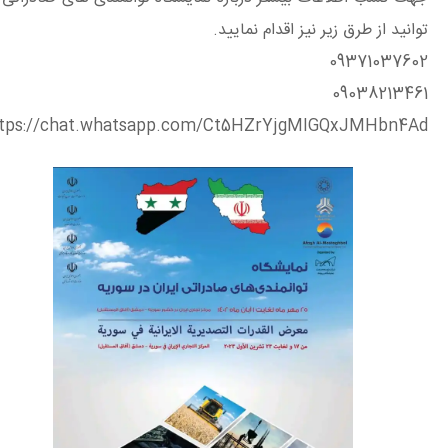
ید از طرق زیر نیز اقدام نمایید.
09371037
09038213
https://chat.whatsapp.com/Ct5HZrYjgMIGQxJMHbn