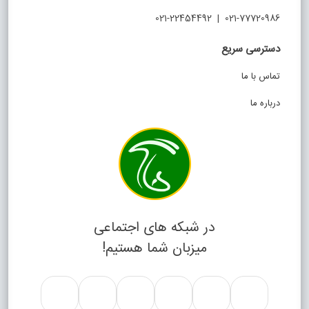
021-77720986 | 021-22454492
دسترسی سریع
تماس با ما
درباره ما
در شبکه های اجتماعی
میزبان شما هستیم!