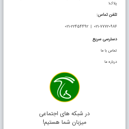
پلاک1
تلفن تماس:
021-77720986 | 021-22454492
دسترسی سریع
تماس با ما
درباره ما
در شبکه های اجتماعی
میزبان شما هستیم!