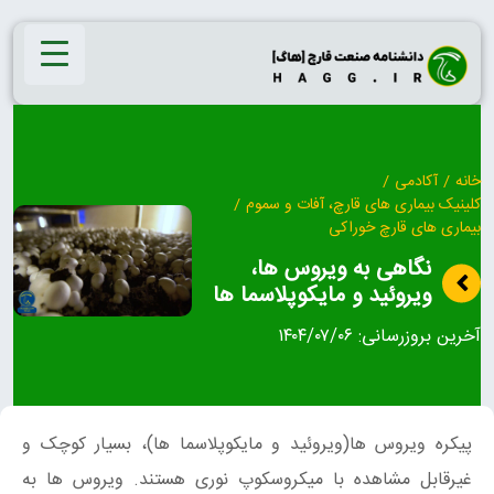
Ski
t
conten
خانه
/
آکادمی
/
کلینیک بیماری‌ های قارچ، آفات و سموم
/
بیماری های قارچ خوراکی
نگاهی به ویروس ها،
ویروئید و مایکوپلاسما ها
آخرین بروزرسانی:
۱۴۰۴/۰۷/۰۶
پیکره‌ ویروس ها(ویروئید و مایکوپلاسما ها)، بسیار کوچک و
غیرقابل مشاهده با میکروسکوپ نوری هستند. ویروس ها به