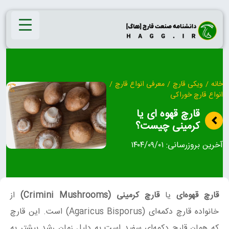
Ski
t
conten
خانه
/
ویکی قارچ
/
معرفی انواع قارچ
/
انواع قارچ خوراکی
قارچ قهوه ای یا
کرمینی چیست؟
آخرین بروزرسانی:
۱۴۰۴/۰۹/۰۱
قارچ قهوه‌ای
یا
قارچ کرمینی
(Crimini Mushrooms)
از
خانواده قارچ دکمه‌ای (Agaricus Bisporus) است. این قارچ
که همان قارچ دکمه‌ای سفید است به دلیل زمان رشد بیشتر به