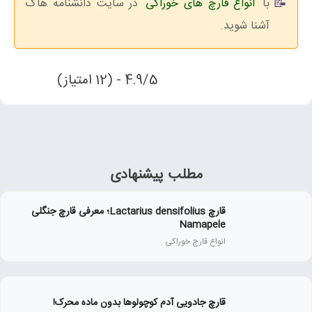
با
انواع قارچ های خوراکی
در سایت دانشنامه هاگ
آشنا شوید.
4.9/5 - (12 امتیاز)
مطلب پیشنهادی
قارچ Lactarius densifolius؛ معرفی قارچ جنگلی
Namapele
انواع قارچ خوراکی
قارچ جادویی آدم کوچولوها بدون ماده محرک!