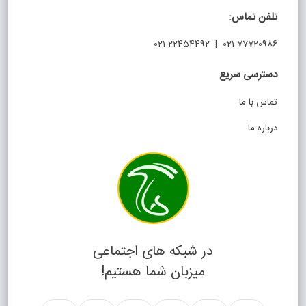
تلفن تماس:
021-77720986 | 021-22454492
دسترسی سریع
تماس با ما
درباره ما
در شبکه های اجتماعی
میزبان شما هستیم!