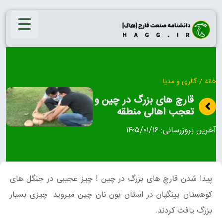
Ski
t
conten
خانه
/
گالری و مدیا
قارچ های بزرگ در چین و
تعجب اهالی منطقه
آخرین بروزرسانی:
۱۴۰۵/۰۱/۱۶
پیدا شدن قارچ های بزرگ در چین ! چیز عجیبی در جنگل های
کوهستان یینگپان در استان یون نان چین میروید. چیزی بسیار
بزرگ یافت کردند.