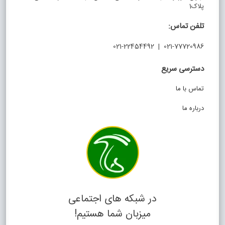
پلاک1
تلفن تماس:
021-77720986 | 021-22454492
دسترسی سریع
تماس با ما
درباره ما
در شبکه های اجتماعی
میزبان شما هستیم!