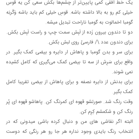
یک خط افقی کمی پایین‌تر از چشم‌ها بکش سعی کن یه قوس
خیلی کم رو به بالا داشته باشه. قوسِ خیلی کم باید باشه وَگَرنِه
گومبا اخمالوت به گومبا ناراحت تبدیل میشه.
دو تا دندون بیرون زَده از لَبِش سمت چپ و راست لَبِش بکش.
برای دندون عدد \/ فارسیُ روی لبش بکش.
برای سر و بدن گومبا و پاهاش ار دایره و بیضی کمک بگیر. در
واقع برای سَرِش از سه تا بیضی کمک می‌گیری که کامل کشیده
نمی شوند.
برای بدنش از دایره نصفه و برای پاهاش از بیضی تقریبا کامل
کمک بگیر.
وقت رنگ شد. صورتشو قهوه ای کمرنگ کن. پاهاشو قهوه ای پُر
رنگ کن و شکمشم کِرِم کن.
البته اگر نقاشی های من و دنبال کرده باشی میدونی که در
انتخاب رنگ بایدی وجود نداره هر جا رو هر رنگی که دوست