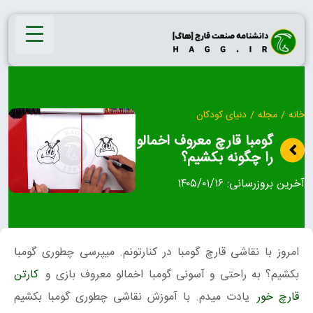
Ski
t
conten
خانه
/
مجله
/
دنیای کودکان
گومبا قارچ معروف اخمالو
را چگونه بکشیم؟
آخرین بروزرسانی:
۱۴۰۵/۰۱/۱۶
امروز با نقاشی قارچ گومبا در کنارتونم. میپرسی چطوری گومبا
بکشیم؟ به راحتی و آسونی گومبا اخمالو معروف بازی و
کارتن
قارچ خور
یادت میدم. با آموزش نقاشی چطوری گومبا بکشیم