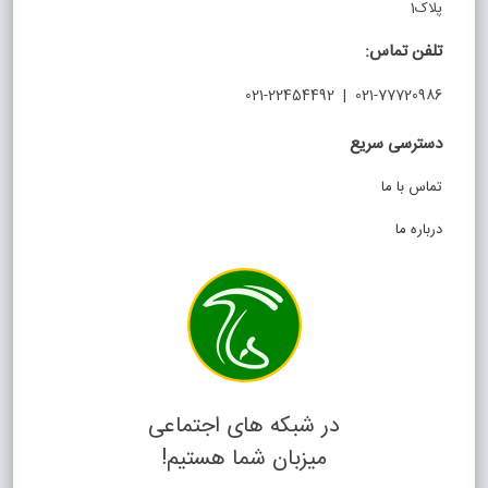
پلاک1
تلفن تماس:
021-77720986 | 021-22454492
دسترسی سریع
تماس با ما
درباره ما
در شبکه های اجتماعی
میزبان شما هستیم!