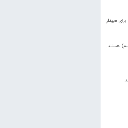
 برای
«بیدار
سم) هستند.
د.