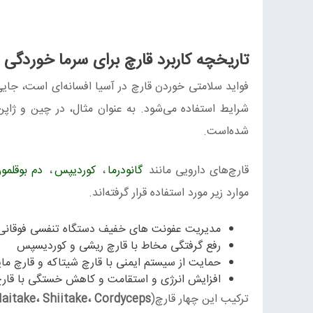
تاریخچه کاربرد قارچ برای سرما خوردگی
فواید سلامتی خوردن قارچ در آسیا افسانه‌ای است، جایی 
شرایط استفاده می‌شود. به عنوان مثال، در چین و ژاپن
شده‌است.
قارچ‌های دارویی مانند
گانودرما
،
کوردیپس
،
دم بوقلمو
موارد زیر مورد استفاده قرار گرفته‌اند.
مدیریت عفونت های خفیف دستگاه تنفسی فوقانی ب
رفع گرفتگی مخاط با قارچ ریشی و کوردیسپس
حمایت از سیستم ایمنی با قارچ شیتاکه و قارچ مای
افزایش انرژی و استقامت و کاهش خستگی با قا
ترکیب این چهار قارچ(
Maitake، Shiitake، Cordyceps