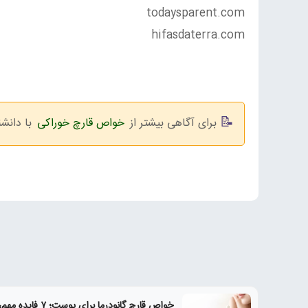
todaysparent.com
hifasdaterra.com
برای آگاهی بیشتر از
خواص قارچ خوراکی
با دانش
خواص قارچ گانودرما برای پوست