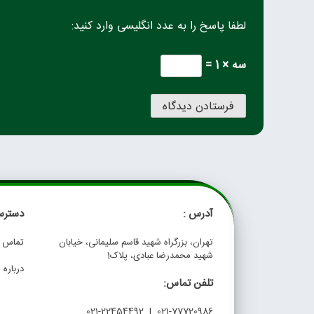
لطفا پاسخ را به عدد انگلیسی وارد کنید:
سه × 1 =
آدرس :
دسترس
تهران، بزرگراه شهید قاسم سلیمانی، خیابان
تماس با
شهید محمدرضا عبادی، پلاک1
درباره م
تلفن تماس:
021-77720986 | 021-22454492