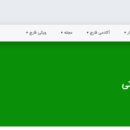
ر
آکادمی قارچ
مجله
ویکی قارچ
تی