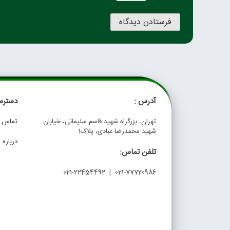
آدرس :
دسترس
تهران، بزرگراه شهید قاسم سلیمانی، خیابان
تماس با
شهید محمدرضا عبادی، پلاک1
درباره م
تلفن تماس:
021-77720986 | 021-22454492