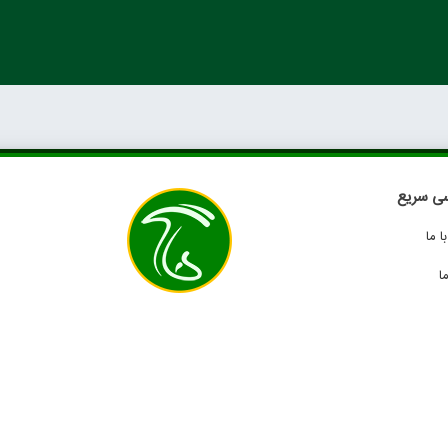
ی سریع
 ما
ا