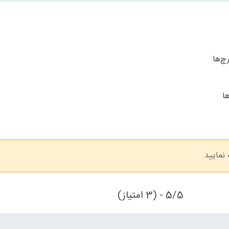
چ‌ها
ا
مایید.
5/5 - (3 امتیاز)