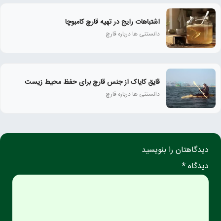
اشتباهات رایج در تهیه قارچ کامبوچا
دانستنی ها درباره قارچ
قایق کایاک از جنس قارچ برای حفظ محیط زیست
دانستنی ها درباره قارچ
دیدگاهتان را بنویسید
دیدگاه *