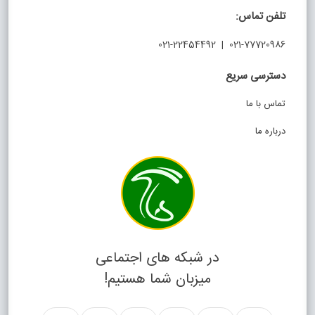
تلفن تماس:
021-77720986 | 021-22454492
دسترسی سریع
تماس با ما
درباره ما
در شبکه های اجتماعی
میزبان شما هستیم!