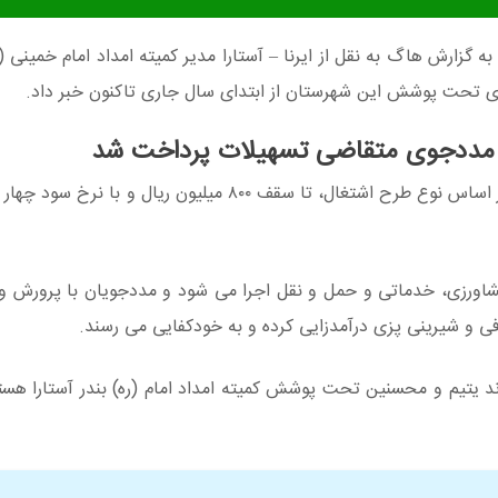
زارش هاگ به نقل از ایرنا – آستارا مدیر کمیته امداد امام خمینی (ره
ر مددجوی متقاضی تسهیلات پرداخت شد
بهرام تسلی‌نیا روز یکشنبه به خبرنگار ایرنا گفت. امسال بر اساس نوع طرح اشتغال، تا سقف ۸۰۰ میلیون
اورزی، خدماتی و حمل و نقل اجرا می‌ شود و مددجویان با پرورش و ت
فی و شیرینی پزی درآمدزایی کرده و به خودکفایی می رسند.
میته امداد امام خمینی (ره) آستارا گفت. ۴۵۸ فرزند یتیم و محسنین تحت پوشش کمیته امداد امام (ره) بندر آستا