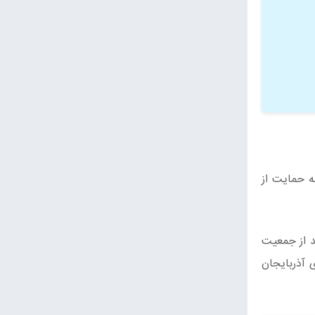
ه حمایت از
سه هزار و ۸۰۰ خانوار، تحت پوشش کمیته امداد امام (ره) بندر آستارا هستند. ۱۳ درصد از جمعیت
 جمهوری آذربایجان