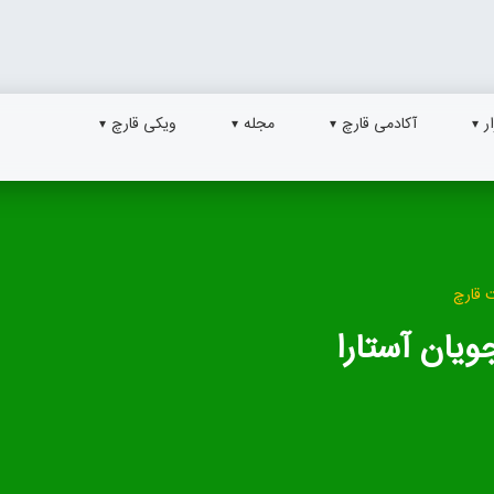
ر
آکادمی قارچ
مجله
ویکی قارچ
 قارچ
یان آستارا