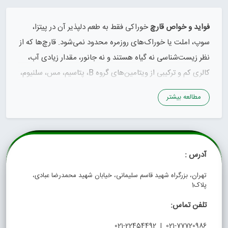
فواید و خواص قارچ
خوراکی فقط به طعم دلپذیر آن در پیتزا،
سوپ، املت یا خوراک‌های روزمره محدود نمی‌شود. قارچ‌ها که از
نظر زیست‌شناسی نه گیاه هستند و نه جانور، مقدار زیادی آب،
کالری کم و ترکیبی از ویتامین‌های گروه B، پتاسیم، مس، سلنیوم،
فیبر و آنتی‌اکسیدان‌های خاص را در خود جای داده‌اند.
مطالعه بیشتر
مصرف متعادل قارچ می‌تواند به متنوع‌تر شدن رژیم غذایی، کنترل
کالری دریافتی و تأمین بخشی از ریزمغذی‌های مورد نیاز بدن
کمک کند. بعضی از قارچ‌هایی که در معرض نور فرابنفش قرار
آدرس :
گرفته‌اند نیز مقدار قابل‌توجهی ویتامین D2 دارند.
تهران، بزرگراه شهید قاسم سلیمانی، خیابان شهید محمدرضا عبادی،
پلاک1
البته باید از همان ابتدا یک نکته را روشن کنیم: قارچ یک ماده
غذایی مفید است، نه دارویی برای درمان قطعی بیماری‌ها. تاثیر
تلفن تماس:
آن بر لاغری، سلامت قلب، سیستم ایمنی یا پوست زمانی معنا
021-77720986 | 021-22454492