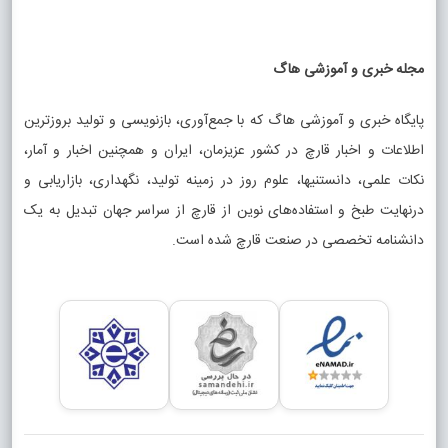
ارزش غذایی قارچ؛ فراتر از یک ماده غذایی
مجله خبری و آموزشی هاگ
ساده
قارچ
هزاران سال است که در رژیم غذایی انسان‌ها حضور دارد.
پایگاه خبری و آموزشی هاگ که با جمع‌آوری، بازنویسی و تولید بروزترین
بعضی گونه‌ها فقط به‌عنوان ماده غذایی مصرف می‌شوند و برخی
اطلاعات و اخبار قارچ در کشور عزیزمان، ایران و همچنین اخبار و آمار،
دیگر در طب سنتی کشورهای مختلف کاربرد داشته‌اند. با این
نکات علمی، دانستنیها، علوم روز در زمینه تولید، نگهداری، بازاریابی و
حال، ترکیبات و اثرات تمام قارچ‌ها یکسان نیست و نمی‌توان
درنهایت طبخ و استفاده‌های نوین از قارچ از سراسر جهان تبدیل به یک
نتایج مربوط به یک گونه را به همه انواع قارچ تعمیم داد.
دانشنامه تخصصی در صنعت قارچ شده است.
بخش زیادی از وزن قارچ تازه را آب تشکیل می‌دهد. به همین
دلیل، قارچ در مقایسه با بسیاری از مواد غذایی کالری و چربی
کمی دارد. در مقابل، مقداری فیبر، پروتئین، ویتامین‌های گروه B
و مواد معدنی مختلف در آن دیده می‌شود.
یکی از ترکیبات جالب قارچ، ماده‌ای به نام
ارگوسترول
است.