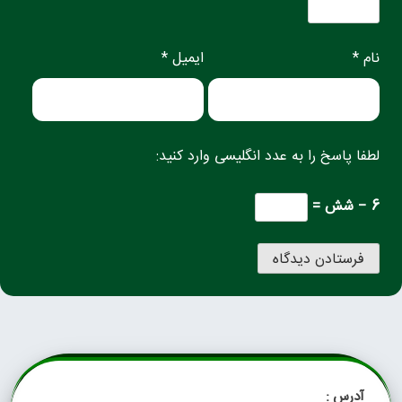
نام *
ایمیل *
لطفا پاسخ را به عدد انگلیسی وارد کنید:
6 − شش =
آدرس :