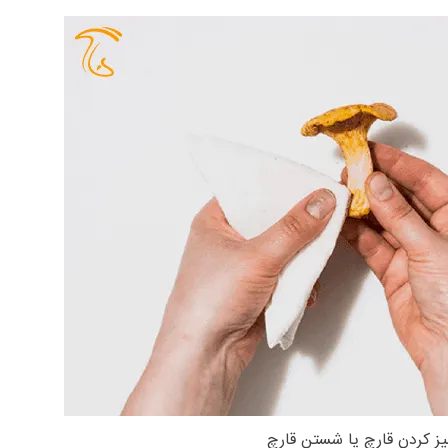
یز کردن قارچ یا شستن قارچ