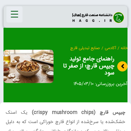
Ski
t
conten
خانه
/
آکادمی
/
صنایع تبدیلی قارچ
راهنمای جامع تولید
چیپس قارچ؛ از صفر تا
سود
آخرین بروزرسانی:
۱۴۰۵/۰۳/۱۰
چیپس قارچ (crispy mushroom chips)
یک اسنک
خشک‌شده یا سرخ‌شده از انواع قارچ خوراکی است که به دلیل