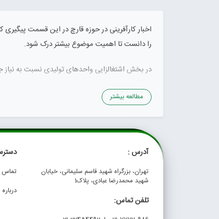
اخبار کارآفرینی در حوزه قارچ در این قسمت پیگیری کنی
را دانست تا اهمیت موضوع بیشتر درک شود.
در بخش اشتغالزایی واحدهای تولیدی نسبت به نیاز جام
کارآفرینان با پذیرش ریسک تولید در جامعه اقدام به تو
مطالعه بیشتر
اهمیت کارآفرینی در حوزه قارچ و ج
حتما شما هم قارچ را از واجبات سبد غذایی خانوار ب
متاسفانه در کشور ما قارچ یک کالای لوکس محسوب می 
آدرس :
دسترس
باتوجه به موارد فوق مزارع پرورش قارچ ریسک تولید این
تهران، بزرگراه شهید قاسم سلیمانی، خیابان
تماس با
شهید محمدرضا عبادی، پلاک1
مزارع پرورش که اخیرا وارد مدار تولید شده‌اند اختص
درباره م
کلیک کنید.
تلفن تماس: