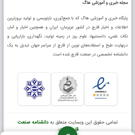
مجله خبری و آموزشی هاگ
براساس گزارشات واصله از سوی مدیریت جهاد کشاورزی استان
پایگاه خبری و آموزشی هاگ که با جمع‌آوری، بازنویسی و تولید بروزترین
های کشور، 10 استان برتر از حیث تولید قارچ خوراکی ( دکمه ای)
اطلاعات و اخبار قارچ در کشور عزیزمان، ایران و همچنین اخبار و آمار،
به شرح ذیل اعلام گردید.بواسطه فعالیت بیش از 1500 مزرعه
نکات علمی، دانستنیها، علوم روز در زمینه تولید، نگهداری، بازاریابی و
پرورش قارچ و اشتغال قریب به 100هزار کارگر، در سال جاری
درنهایت طبخ و استفاده‌های نوین از قارچ از سراسر جهان تبدیل به یک
پیش بینی می شود که 180 هزار تن قارچ دکمه ای تولید خواهد
دانشنامه تخصصی در صنعت قارچ شده است.
شدکه بواسطه این میزان تولید، کشور ما رتبه هفتم بزرگترین
تولید کننده جهان را به خود اختصاص خواهد داد.
تمامی حقوق این وبسایت متعلق به
دانشنامه صنعت
قارچ
است.