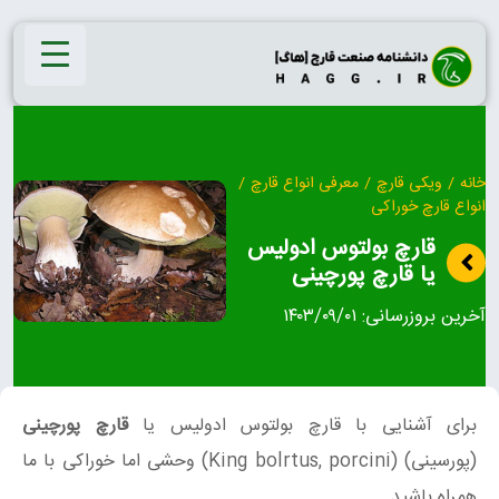
Ski
t
conten
خانه
/
ویکی قارچ
/
معرفی انواع قارچ
/
انواع قارچ خوراکی
قارچ بولتوس ادولیس
یا قارچ پورچینی
آخرین بروزرسانی:
۱۴۰۳/۰۹/۰۱
برای آشنایی با قارچ بولتوس ادولیس یا
قارچ پورچینی
(پورسینی) (King bolrtus, porcini) وحشی اما خوراکی با ما
همراه باشید.