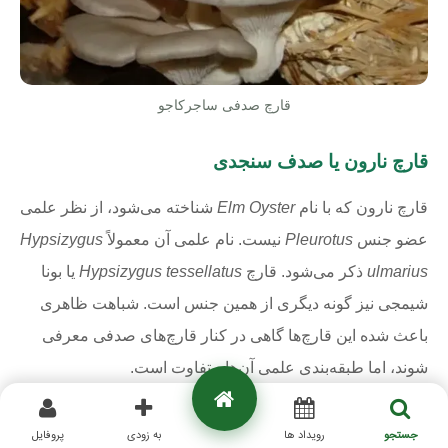
قارچ صدفی ساجرکاجو
قارچ نارون یا صدف سنجدی
قارچ نارون که با نام
Elm Oyster
شناخته می‌شود، از نظر علمی
عضو جنس
Pleurotus
نیست. نام علمی آن معمولاً
Hypsizygus
ulmarius
ذکر می‌شود. قارچ
Hypsizygus tessellatus
یا بونا
شیمجی نیز گونه دیگری از همین جنس است. شباهت ظاهری
باعث شده این قارچ‌ها گاهی در کنار قارچ‌های صدفی معرفی
شوند، اما طبقه‌بندی علمی آن‌ها متفاوت است.
جستجو
رویداد ها
به زودی
پروفایل