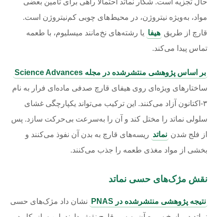
حال تجزیه است. شکار نماتد احتمالاً راهی برای تأمین بعضی
مواد، به‌ویژه نیتروژن، در محیط‌های چوبی کم‌نیتروژن است.
قارچ از طریق
هیفا
یا رشته‌های نخ‌مانند میسلیوم، با طعمه
تماس پیدا می‌کند.
بر اساس پژوهشی منتشرشده در مجله Science Advances
ساختارهای ویژه‌ای روی هیفای قارچ صدفی ماده‌ای فرار به نام
۳-اکتانون آزاد می‌کنند. این ترکیب می‌تواند یکپارچگی غشای
سلولی نماتد را مختل کند و آن را به‌سرعت بی‌حرکت سازد. پس
از فلج شدن
نماتد
ریسه‌های قارچ به بدن آن نفوذ می‌کنند و
بخشی از مواد مغذی طعمه را جذب می‌کنند.
نقش مژک‌های حسی نماتد
نتیجه پژوهشی منتشرشده در PNAS
نشان داد مژک‌های حسی
نماتد در پاسخ سریع آن به سم قارچ نقش دارند. این سازوکار در