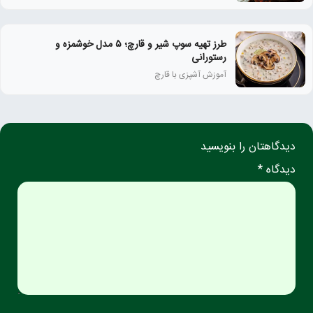
طرز تهیه سوپ شیر و قارچ؛ ۵ مدل خوشمزه و
رستورانی
آموزش آشپزی با قارچ
دیدگاهتان را بنویسید
دیدگاه *