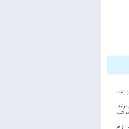
 و تفت
م بزنید.
فه کنید
تا برشته شود. از فر