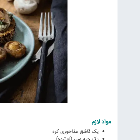
مواد لازم
یک قاشق غذاخوری کره
یک حبه سیر (له‌شده)