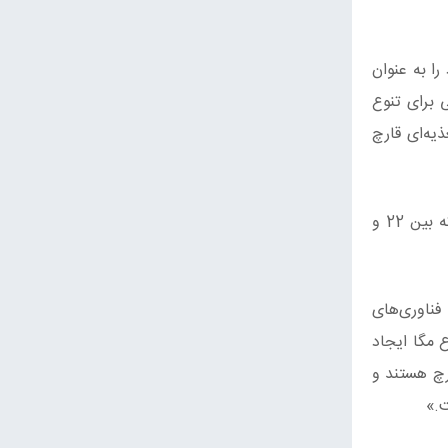
ود را به عنوان
 برای تنوع
یه‌ای قارچ
سانجی کومار سینگ، مدیر ICAR-IIHR گفت: این محصول در نمایشگاه ملی باغبانی 2023 (NHF2023) رونمایی می‌شود، که بین 22 و
زنبور عسل و فناوری‌های
 مگا ایجاد
ت و قارچ هستند و
.»