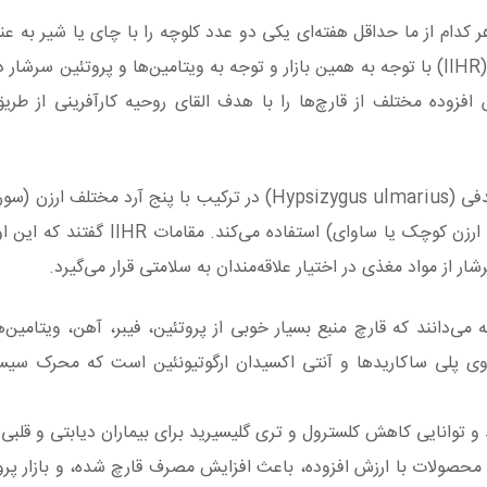
 هر کدام از ما حداقل هفته‌ای یکی دو عدد کلوچه را با چای یا شیر به ع
یا عصرانه صرف می‌کنیم. موسسه تحقیقات باغبانی هند (IIHR) با توجه به همین بازار و توجه به ویتامین‌ها و پروتئین
فزوده مختلف از قارچ‌ها را با هدف القای روحیه کارآفرینی از طریق
فناوری «کوکی‌های ارزن قارچ آرکا» از پودر نوعی قارچ صدفی (Hypsizygus ulmarius) در ترکیب با پنج آر
ارزن مروارید یا باجرا، ارزن ذرت، ارزن انگشتی یا راگی و ارزن کوچک یا ساوای)
 از مواد مغذی در اختیار علاقه‌مندان به سلامتی قرار می‌گیرد.
وی پلی ساکاریدها و آنتی اکسیدان ارگوتیونئین است که محرک سیس
 و توانایی کاهش کلسترول و تری گلیسیرید برای بیماران دیابتی و قلبی
 محصولات با ارزش افزوده، باعث افزایش مصرف قارچ شده، و بازار پرو