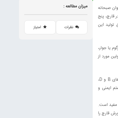
میزان مطالعه :
نوان صبحانه
 سرشار در قارچ، پنج
 تولید این
نظرات
امتیاز
د مختلف ارزن (سورگوم یا جوار،
 استفاده می‌کند. مقامات IIHR گفتند که این اولین مورد از
امروز خواص متعدد قارچ بر کسی پوشیده نیست، و همه می‌دانند که قارچ منبع بسیار خوبی از پروتئین، فیبر، آهن، ویتامین‌های B و D،
تم ایمنی و
 مفید است.
رش قارچ را