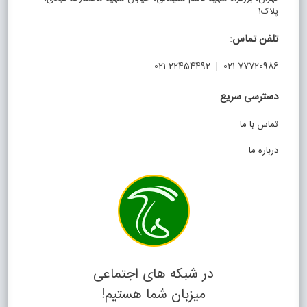
پلاک1
تلفن تماس:
021-77720986 | 021-22454492
دسترسی سریع
تماس با ما
درباره ما
در شبکه های اجتماعی
میزبان شما هستیم!