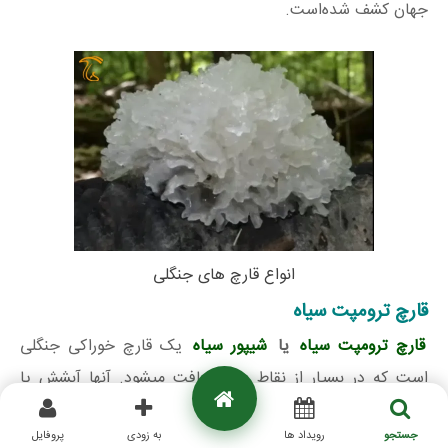
جهان کشف شده‌است.
انواع قارچ های جنگلی
قارچ ترومپت سیاه
قارچ ترومپت سیاه
یا
شیپور سیاه
یک قارچ خوراکی جنگلی
است که در بسیار از نقاط جهان یافت میشود. آنها آبشش یا
سایر ساختارهای حاوی هاگ قابل مشاهده ندارند و بیشتر شبیه
جستجو
رویداد ها
به زودی
پروفایل
گل میمانند. با وجود اسم “شیپور سیاه”، این قارچ جنگلی اغلب