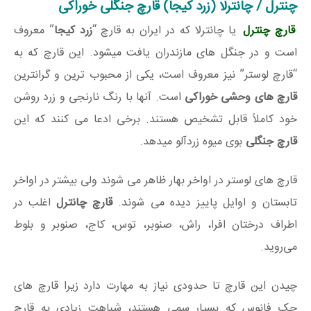
چنترل / چانترلا (زرد کیجا) قارچ جنگلی خوراکی
قارچ چنترل
یا چانترلا که در ایران به قارچ “
زرد کیجا
” معروف
است و در جنگل های مازندران یافت میشود. این قارچ که به
“قارچ لوستر” نیز معروف است، یکی از محبوب ترین و گرانترین
قارچ های وحشی خوراکی
است. آنها با رنگ نارنجی و زرد روشن
خود کاملاً قابل تشخیص هستند. برخی ادعا می کنند که این
قارچ جنگلی
بوی میوه زردآلو میدهد.
قارچ های لوستر در اواخر بهار ظاهر می شوند ولی بیشتر در اواخر
تابستان و اوایل پاییز دیده می شوند.
قارچ چانترل
اغلب در
اطراف درختان افرا، راش، صنوبر، توس، کاج، صنوبر و بلوط
می‌روید.
چیدن این قارچ تا حدودی نیاز به مهارت دارد زیرا قارچ های
جک فانوس که بسیار سمی هستند، شباهت زیادی به قارچ