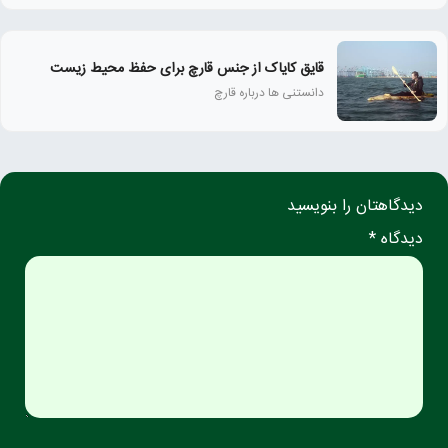
قایق کایاک از جنس قارچ برای حفظ محیط زیست
دانستنی ها درباره قارچ
دیدگاهتان را بنویسید
دیدگاه *