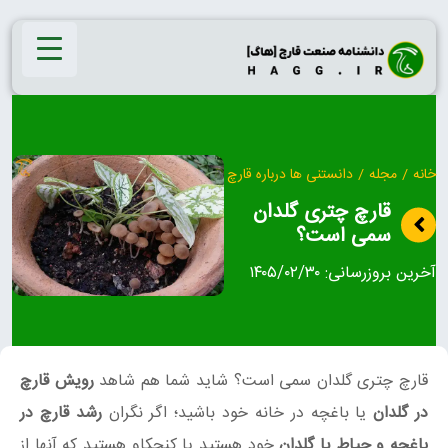
Ski
t
conten
خانه
/
مجله
/
دانستنی ها درباره قارچ
قارچ چتری گلدان
سمی است؟
آخرین بروزرسانی:
۱۴۰۵/۰۲/۳۰
قارچ چتری گلدان سمی است؟ شاید شما هم شاهد
رویش قارچ
در گلدان
یا باغچه در خانه خود باشید؛ اگر نگران
رشد قارچ‌ در
باغچه و حیاط یا گلدان
خود هستید یا کنجکاو هستید که آنها از