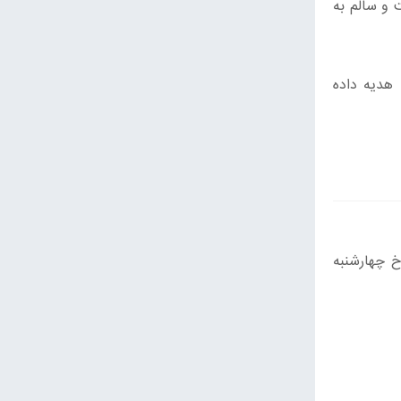
 و سالم به
 هدیه داده
محله سرو آزاد، در مورخ چهارشنبه