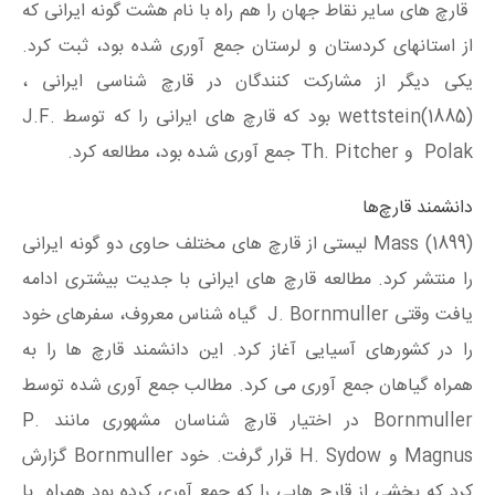
قارچ های سایر نقاط جهان را هم راه با نام هشت گونه ایرانی که
از استانهای کردستان و لرستان جمع آوری شده بود، ثبت کرد.
یکی دیگر از مشارکت کنندگان در قارچ شناسی ایرانی ،
wettstein(1885) بود که قارچ های ایرانی را که توسط J.F.
Polak و Th. Pitcher جمع آوری شده بود، مطالعه کرد.
دانشمند قارچ‌ها
Mass (1899) لیستی از قارچ های مختلف حاوی دو گونه ایرانی
را منتشر کرد. مطالعه قارچ های ایرانی با جدیت بیشتری ادامه
یافت وقتی J. Bornmuller گیاه شناس معروف، سفرهای خود
را در کشورهای آسیایی آغاز کرد. این دانشمند قارچ ها را به
همراه گیاهان جمع آوری می کرد. مطالب جمع آوری شده توسط
Bornmuller در اختیار قارچ شناسان مشهوری مانند P.
Magnus و H. Sydow قرار گرفت. خود Bornmuller گزارش
كرد كه بخشي از قارچ هايی را كه جمع آوري كرده بود همراه با