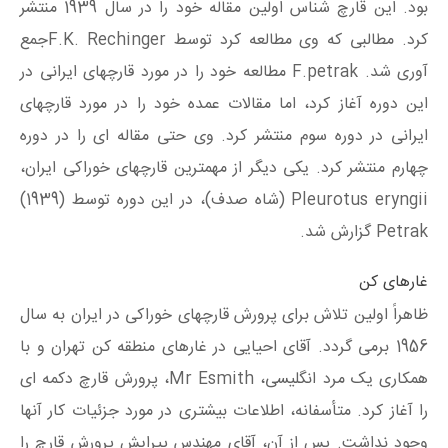
بود. این قارچ شناس اولین مقاله خود را در سال 1939 منتشر
کرد. مطالبی که وی مطالعه کرد توسط F.K. Rechingerجمع
آوری شد. F.petrak مطالعه خود را در مورد قارچهای ایرانی در
این دوره آغاز کرد، اما مقالات عمده خود را در مورد قارچهای
ایرانی در دوره سوم منتشر کرد. وی حتی مقاله ای را در دوره
چهارم منتشر کرد. یکی دیگر از مهمترین قارچهای خوراکی ایران،
Pleurotus eryngii (شاه صدف)، در این دوره توسط (1939)
Petrak گزارش شد.
غارهای کن
ظاهراً اولین تلاش برای پرورش قارچهای خوراکی در ایران به سال
1956 برمی گردد. آقای احیایی در غارهای منطقه کن تهران و با
همکاری یک مرد انگلیسی، Mr Esmith، پرورش قارچ دکمه ای
را آغاز کرد. متأسفانه، اطلاعات بیشتری در مورد جزئیات کار آنها
وجود نداشت. پس از آن، آقای مهندس پیرایش پرورش قارچ را