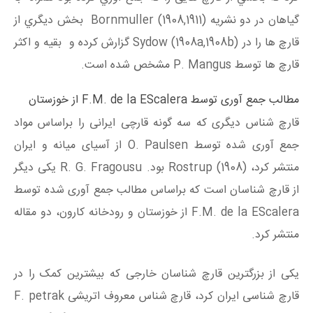
گياهان در دو نشریه Bornmuller (1908,1911) بخش ديگري از
قارچ ها را در Sydow (1908a,1908b) گزارش كرده و بقیه و اکثر
قارچ ها توسط P. Mangus مشخص شده است.
مطالب جمع آوری توسط F.M. de la EScalera از خوزستان
قارچ شناس دیگری که سه گونه قارچی ایرانی را براساس مواد
جمع آوری شده توسط O. Paulsen از آسیای میانه و ایران
منتشر کرد، Rostrup (1908) بود. R. G. Fragousu یکی دیگر
از قارچ شناسان است که براساس مطالب جمع آوری شده توسط
F.M. de la EScalera از خوزستان و رودخانه کارون، دو مقاله
منتشر کرد.
یکی از بزرگترین قارچ شناسان خارجی که بیشترین کمک را در
قارچ شناسی ایران کرد، قارچ شناس معروف اتریشی F. petrak