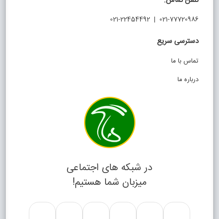
تلفن تماس:
021-77720986 | 021-22454492
دسترسی سریع
تماس با ما
درباره ما
در شبکه های اجتماعی
میزبان شما هستیم!