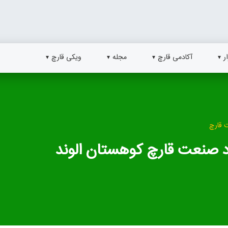
ر
آکادمی قارچ
مجله
ویکی قارچ
 قارچ
اد صنعت قارچ کوهستان الوند