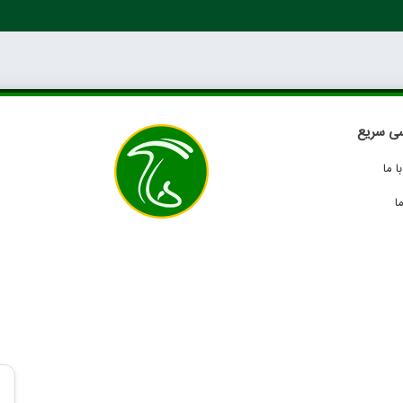
ی سریع
 ما
ا