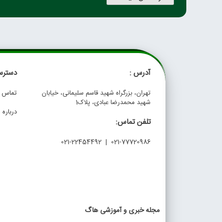
آدرس :
دسترس
تهران، بزرگراه شهید قاسم سلیمانی، خیابان
تماس با
شهید محمدرضا عبادی، پلاک1
درباره م
تلفن تماس:
021-77720986 | 021-22454492
مجله خبری و آموزشی هاگ